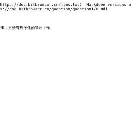
https://doc.bitbrowser.cn/llms.txt). Markdown versions o
s://doc.bitbrowser.cn/question/question1/6.md).

组，方便有秩序化的管理工作。
