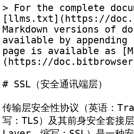
> For the complete docu
[llms.txt](https://doc.
Markdown versions of do
available by appending 
page is available as [M
(https://doc.bitbrowser
# SSL（安全通讯端层）

传输层安全性协议（英语：Transp
写：TLS）及其前身安全套接层（英
Layer，缩写：SSL）是一