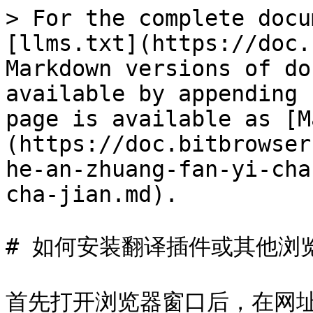
> For the complete docu
[llms.txt](https://doc.
Markdown versions of do
available by appending 
page is available as [M
(https://doc.bitbrowser
he-an-zhuang-fan-yi-cha
cha-jian.md).

# 如何安装翻译插件或其他浏览
首先打开浏览器窗口后，在网