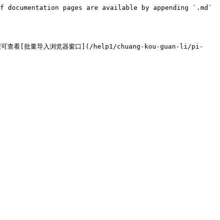
f documentation pages are available by appending `.md` 
入浏览器窗口](/help1/chuang-kou-guan-li/pi-