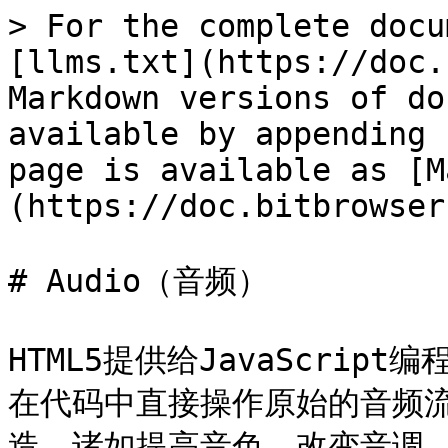
> For the complete docu
[llms.txt](https://doc.
Markdown versions of do
available by appending 
page is available as [M
(https://doc.bitbrowser
# Audio（音频）

HTML5提供给JavaScript
在代码中直接操作原始的音频
造，诸如提高音色，改变音调